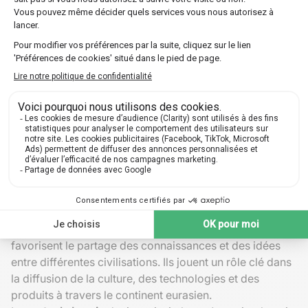
l'histoire de la
route de la soie
: Xuanzang, un moine
bouddhiste. Épris de connaissances spirituelles, il
décide de refaire la route légendaire pour ramener des
textes sacrés précieux jusque-là inaccessibles aux
Chinois.
Son périple dure dix-sept ans et le conduit jusqu'en
Inde. Au retour, il rapporte avec lui des centaines de
manuscrits religieux. Son voyage pose également les
bases d'un des romans les plus célèbres de la littérature
chinoise,
Le Voyage en Occident
.
L'héritage des explorateurs de la route
de la soie
Ces grands voyageurs ne sont pas uniquement connus
pour leurs exploits personnels. Par leurs récits, ils
favorisent le partage des connaissances et des idées
entre différentes civilisations. Ils jouent un rôle clé dans
la diffusion de la culture, des technologies et des
produits à travers le continent eurasien.