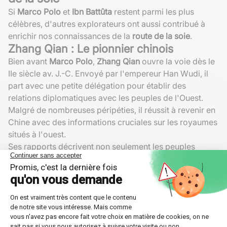
Si
Marco Polo
et
Ibn Battûta
restent parmi les plus
célèbres, d'autres explorateurs ont aussi contribué à
enrichir nos connaissances de la
route de la soie
.
Zhang Qian : Le pionnier chinois
Bien avant
Marco Polo
,
Zhang Qian
ouvre la voie dès le
IIe siècle av. J.-C. Envoyé par l'empereur Han Wudi, il
part avec une petite délégation pour établir des
relations diplomatiques avec les peuples de l'Ouest.
Malgré de nombreuses péripéties, il réussit à revenir en
Chine avec des informations cruciales sur les royaumes
situés à l'ouest.
Ses rapports décrivent non seulement les peuples
rencontrés, mais aussi les routes commerciales
possibles. Grâce à lui, la Chine établit des liens
commerciaux durables avec l'Asie Centrale, posant les
fondements de la future
route de la soie
.
Xuanzang : Le moine érudit
Au VIIe siècle, un autre voyageur chinois marque