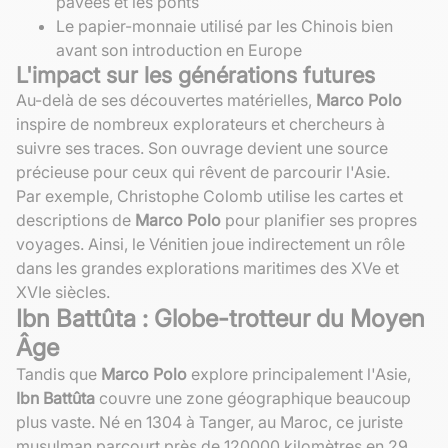
pavées et les ponts
Le papier-monnaie utilisé par les Chinois bien
avant son introduction en Europe
L'impact sur les générations futures
Au-delà de ses découvertes matérielles,
Marco Polo
inspire de nombreux explorateurs et chercheurs à
suivre ses traces. Son ouvrage devient une source
précieuse pour ceux qui rêvent de parcourir l'Asie.
Par exemple, Christophe Colomb utilise les cartes et
descriptions de
Marco Polo
pour planifier ses propres
voyages. Ainsi, le Vénitien joue indirectement un rôle
dans les grandes explorations maritimes des XVe et
XVIe siècles.
Ibn Battûta : Globe-trotteur du Moyen
Âge
Tandis que
Marco Polo
explore principalement l'Asie,
Ibn Battûta
couvre une zone géographique beaucoup
plus vaste. Né en 1304 à Tanger, au Maroc, ce juriste
musulman parcourt près de 120000 kilomètres en 29