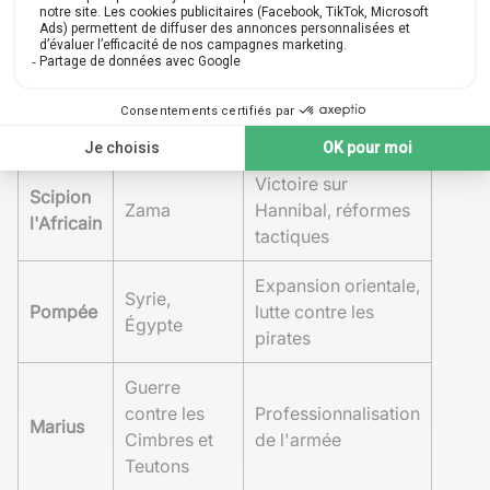
célèbres
Bataille d'Alésia,
Jules
Gaule,
réformes
César
Guerre civile
administratives et
militaires
Victoire sur
Scipion
Zama
Hannibal, réformes
l'Africain
tactiques
Expansion orientale,
Syrie,
Pompée
lutte contre les
Égypte
pirates
Guerre
contre les
Professionnalisation
Marius
Cimbres et
de l'armée
Teutons