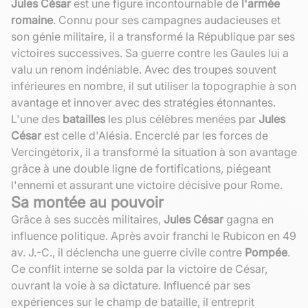
Jules César
est une figure incontournable de
l'armée
romaine
. Connu pour ses campagnes audacieuses et
son génie militaire, il a transformé la République par ses
victoires successives. Sa guerre contre les Gaules lui a
valu un renom indéniable. Avec des troupes souvent
inférieures en nombre, il sut utiliser la topographie à son
avantage et innover avec des stratégies étonnantes.
L'une des
batailles
les plus célèbres menées par
Jules
César
est celle d'Alésia. Encerclé par les forces de
Vercingétorix, il a transformé la situation à son avantage
grâce à une double ligne de fortifications, piégeant
l'ennemi et assurant une victoire décisive pour Rome.
Sa montée au pouvoir
Grâce à ses succès militaires,
Jules César
gagna en
influence politique. Après avoir franchi le Rubicon en 49
av. J.-C., il déclencha une guerre civile contre
Pompée
.
Ce conflit interne se solda par la victoire de César,
ouvrant la voie à sa dictature. Influencé par ses
expériences sur le champ de bataille, il entreprit