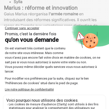
Sylla
Marius : réforme et innovation
Gaius Marius réorganisa
l'armée romaine
en
introduisant des réformes significatives. Il ouvrit les
rangs de l'armée aux volontaires sans distinction de
richesse, créant ainsi une force professionnelle et
loyale. Ses nouvelles structures permirent à Rome de
lever rapidement des armées bien entraînées.
Sylla : dictateur militaire
Lucius Cornelius Sulla, dit
Sylla
, s'imposa par sa
férocité et ses ambitions. Sa marche sur Rome instaurait
un précédent dangereux pour l'avenir de la République.
Proclamé dictateur, il utilisa son pouvoir pour purger
ses ennemis politiques, consolidant ainsi ses réformes
conservatrices et militaires.
Tableau comparatif des grands
généraux
Campagnes
Général
Réalisations clés