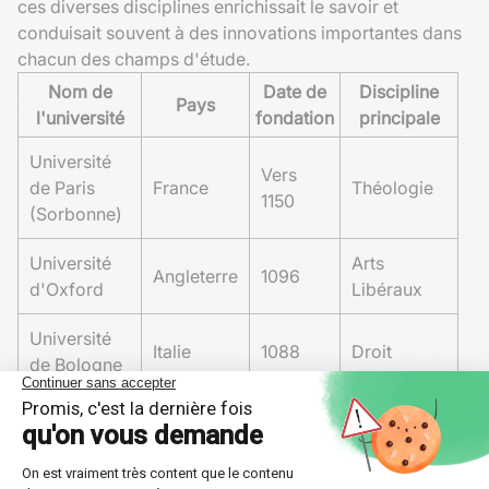
ces diverses disciplines enrichissait le savoir et
conduisait souvent à des innovations importantes dans
chacun des champs d'étude.
Nom de
Date de
Discipline
Pays
l'université
fondation
principale
Université
Vers
de Paris
France
Théologie
1150
(Sorbonne)
Université
Arts
Angleterre
1096
d'Oxford
Libéraux
Université
Italie
1088
Droit
de Bologne
Université
Sciences
de
Espagne
1218
Humaines
Salamanque