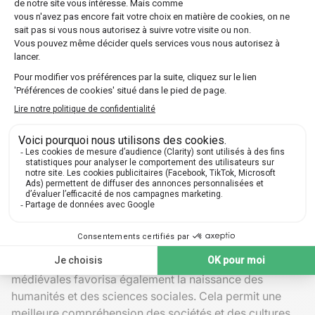
Université
de
Angleterre
1209
Philosophie
Cambridge
Impact et héritage des universités
médiévales
L'héritage de ces universités médiévales reste présent
dans nos systèmes éducatifs contemporains. Leurs
structures académiques, leurs programmes
d'enseignement et leur vocation internationale
continuent d'influencer les établissements modernes.
Ces universités ont établi des normes d'excellence
académique que cherchent encore à atteindre nombre
d'institutions aujourd'hui.
L'enseignement dispensé dans ces universités
médiévales favorisa également la naissance des
humanités et des sciences sociales. Cela permit une
meilleure compréhension des sociétés et des cultures,