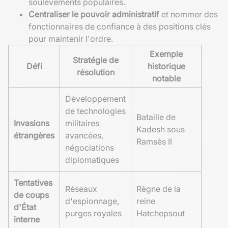
soulèvements populaires.
Centraliser le pouvoir administratif
et nommer des
fonctionnaires de confiance à des positions clés
pour maintenir l'ordre.
Exemple
Stratégie de
Défi
historique
résolution
notable
Développement
de technologies
Bataille de
Invasions
militaires
Kadesh sous
étrangères
avancées,
Ramsès II
négociations
diplomatiques
Tentatives
Réseaux
Règne de la
de coups
d'espionnage,
reine
d'État
purges royales
Hatchepsout
interne