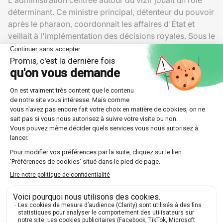
déterminant. Ce ministre principal, détenteur du pouvoir
après le pharaon, coordonnait les affaires d'État et
veillait à l'implémentation des décisions royales. Sous le
règne de Djoser, par exemple, l'ingéniosité de son vizir
Imhotep fut largement reconnue dans la construction de
la célèbre pyramide à degrés et dans les réformes
administratives novatrices.
Utilisation des mariages politiques
Pour consolider leur règne, les pharaons contractaient
des alliances matrimoniales stratégiques. Se marier
avec des princesses étrangères ou organiser des
unions entre membres influents de l'aristocratie
permettait de sceller des pactes de non-agression et
d'obtenir des soutiens précieux.
Le célèbre mariage de Ramsès II avec une princesse
hittite après la bataille de Kadesh est un excellent
exemple de diplomatie nuptiale. Cette union scella une
alliance durable entre deux anciennes puissances