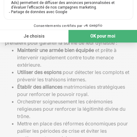
rivales et ouvrit la voie à une longue période de paix
relative.
Directives pratiques pour assurer la
suprématie dynastique
Voici quelques mesures concrètes que les pharaons
prenaient pour garantir la survie de leur dynastie :
Maintenir une armée bien équipée
et prête à
intervenir rapidement contre toute menace
extérieure.
Utiliser des espions
pour détecter les complots et
prévenir les trahisons internes.
Établir des alliances
matrimoniales stratégiques
pour renforcer le pouvoir royal.
Orchestrer soigneusement les cérémonies
religieuses pour renforcer la légitimité divine du
trône.
Mettre en place des réformes économiques pour
pallier les périodes de crise et éviter les