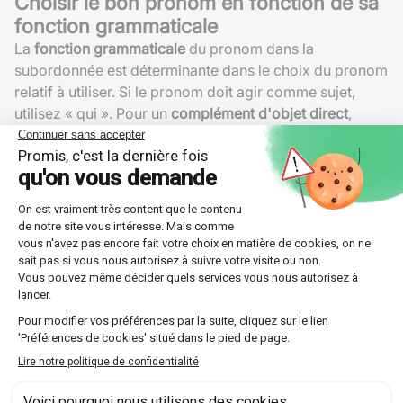
Choisir le bon pronom en fonction de sa
fonction grammaticale
La
fonction grammaticale
du pronom dans la
subordonnée est déterminante dans le choix du pronom
relatif à utiliser. Si le pronom doit agir comme sujet,
utilisez « qui ». Pour un
complément d'objet direct
,
optez pour « que ». Enfin, s'il est question d'un
complément introduit par « de », « dont » sera
approprié.
Attention aux accords
Les pronoms relatifs doivent convenir en genre et en
nombre avec leur antécédent. Cela est particulièrement
vrai pour les formes composées telles que « lequel », «
laquelle », « lesquels » et « lesquelles ».
Usage précis des prépositions
Certaines prépositions exigent l'emploi de pronoms
spécifiques. Par exemple, après « sur » ou « à », les
formes composées « sur lequel » et « à laquelle »
doivent être utilisées pour garantir la correction