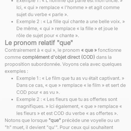
Exemple 1 : « L'homme qui parle est mon oncle. »
Ici, « qui » remplace « l'homme » et agit comme
sujet du verbe « parle ».
Exemple 2 : « La fille qui chante a une belle voix. »
De même, « qui » remplace « la fille » et joue le
rôle de sujet pour « chante ».
Le pronom relatif "que"
Contrairement à « qui », le pronom
« que »
fonctionne
comme
complément d'objet direct (COD)
dans la
proposition subordonnée. Voyons cela avec quelques
exemples :
Exemple 1 : « Le film que tu as vu était captivant. »
Dans ce cas, « que » remplace « le film » et sert de
COD pour « as vu ».
Exemple 2 : « Les fleurs que tu as offertes sont
magnifiques. » Ici également, « que » remplace «
les fleurs » et est COD du verbe « as offertes ».
Notons que lorsque
"que"
précède une voyelle ou un
"h" muet, il devient "qu'". Pour ceux qui souhaitent