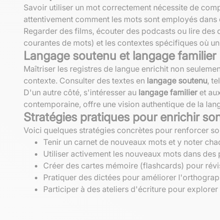
Savoir utiliser un mot correctement nécessite de compr
attentivement comment les mots sont employés dans di
Regarder des films, écouter des podcasts ou lire des d
courantes de mots) et les contextes spécifiques où un t
Langage soutenu et langage familier
Maîtriser les registres de langue enrichit non seuleme
contexte. Consulter des textes en
langage soutenu
, t
D'un autre côté, s'intéresser au
langage familier
et aux
contemporaine, offre une vision authentique de la lan
Stratégies pratiques pour enrichir so
Voici quelques stratégies concrètes pour renforcer so
Tenir un carnet de nouveaux mots et y noter cha
Utiliser activement les nouveaux mots dans des p
Créer des cartes mémoire (flashcards) pour révi
Pratiquer des dictées pour améliorer l'orthogra
Participer à des ateliers d'écriture pour explorer