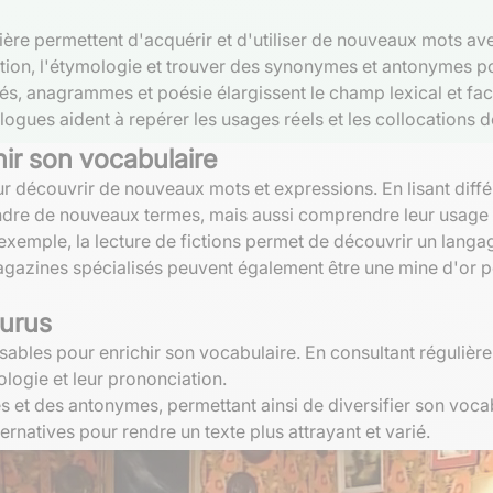
gulière permettent d'acquérir et d'utiliser de nouveaux mots av
cation, l'étymologie et trouver des synonymes et antonymes po
és, anagrammes et poésie élargissent le champ lexical et faci
logues aident à repérer les usages réels et les collocations 
hir son vocabulaire
r découvrir de nouveaux mots et expressions. En lisant diffé
ndre de nouveaux termes, mais aussi comprendre leur usage d
 exemple, la lecture de fictions permet de découvrir un langa
magazines spécialisés peuvent également être une mine d'or 
aurus
sables pour enrichir son vocabulaire. En consultant régulièr
ologie et leur prononciation.
 et des antonymes, permettant ainsi de diversifier son vocabul
lternatives pour rendre un texte plus attrayant et varié.