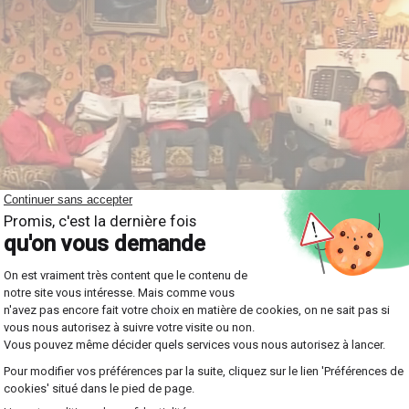
via GIPHY
rentissage
mmes ou les charades ne sont pas seulement divertissants; ils 
à jouer avec les significations, ce qui renforce grandement l
e slam peut également être une activité ludique pour élargir 