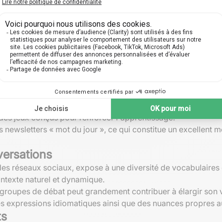
grer durablement de nouveaux mots dans son vocabulaire. Ten
sage actif des mots nouvellement appris.
er des défis personnels, tels qu'écrire un texte en utilisant
rcices sont non seulement bénéfiques pour la mémorisation,
oin, vous pouvez chercher à
améliorer vos compétences en vo
enrichissement du vocabulaire
s exercices et des tests pour enrichir son vocabulaire de ma
t des jeux conçus pour renforcer l'apprentissage.
s newsletters « mot du jour », ce qui constitue un excellent 
versations
ia les réseaux sociaux, expose à une diversité de vocabulair
ntexte naturel et dynamique.
 groupes de débat peut grandement contribuer à élargir son vo
des expressions idiomatiques ainsi que des nuances propres a
ts