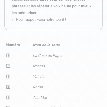
phrases
et
les répéter à voix haute pour mieux
les mémoriser.
✅ Pour rappel, voici notre top 8 !
Numéro
Nom de la série
1️⃣
La Casa de Papel
2️⃣
Narcos
3️⃣
Valéria
4️⃣
Roma
5️⃣
Alta Mar