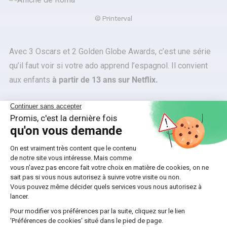
©
Printerval
Avec 3 Oscars et 2 Golden Globe Awards, c’est une série
qu’il faut voir si votre ado apprend l’espagnol. Il convient
aux enfants
à partir de 13 ans sur Netflix.
5️⃣ Alta Mar
Cette série s’adresse aux fans de romans policiers.
Produit par Ramón Campos, Gema R. Neira, le récit se
déroule sur un paquebot de luxe reliant l’Espagne au Brésil
dans les années 1940. Les deux sœurs
Carolina et Éva
découvrent
de troublants secrets de famille après une
série de morts inexpliqués. 🪦