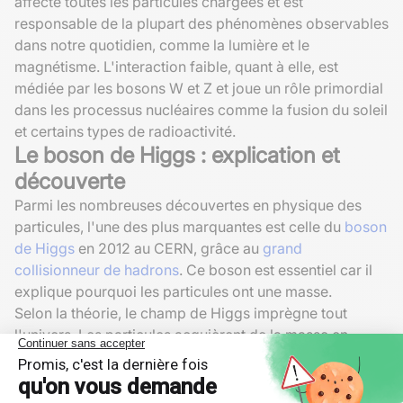
affecte toutes les particules chargées et est
responsable de la plupart des phénomènes observables
dans notre quotidien, comme la lumière et le
magnétisme. L'interaction faible, quant à elle, est
médiée par les bosons W et Z et joue un rôle primordial
dans les processus nucléaires comme la fusion du soleil
et certains types de radioactivité.
Le boson de Higgs : explication et
découverte
Parmi les nombreuses découvertes en physique des
particules, l'une des plus marquantes est celle du
boson
de Higgs
en 2012 au CERN, grâce au
grand
collisionneur de hadrons
. Ce boson est essentiel car il
explique pourquoi les particules ont une masse.
Selon la théorie, le champ de Higgs imprègne tout
l'univers. Les particules acquièrent de la masse en
interagissant avec ce champ. Moins une particule
interagit avec le champ de Higgs, moins elle est
massive, et vice versa. La découverte du boson de