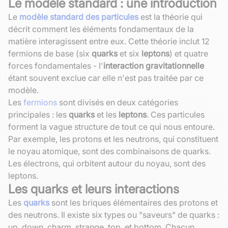
Le modèle standard : une introduction
Le
modèle standard des particules
est la théorie qui
décrit comment les éléments fondamentaux de la
matière interagissent entre eux. Cette théorie inclut 12
fermions de base (six
quarks
et six
leptons
) et quatre
forces fondamentales - l'
interaction gravitationnelle
étant souvent exclue car elle n'est pas traitée par ce
modèle.
Les
fermions
sont divisés en deux catégories
principales : les
quarks
et les
leptons
. Ces particules
forment la vague structure de tout ce qui nous entoure.
Par exemple, les protons et les neutrons, qui constituent
le noyau atomique, sont des combinaisons de quarks.
Les électrons, qui orbitent autour du noyau, sont des
leptons.
Les quarks et leurs interactions
Les
quarks
sont les briques élémentaires des protons et
des neutrons. Il existe six types ou "saveurs" de quarks :
up, down, charm, strange, top, et bottom. Chacun