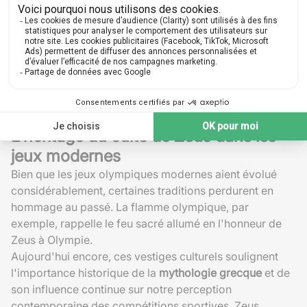
temporaire des hostilités montrait l'importance
accordée à ces festivités religieuses et sportives.
Cette trêve permettait de régler des conflits
diplomatiques et servait de plateforme pour établir des
condamnations internationales sous l'œil protecteur du
roi des dieux. Ainsi, Zeus n'incarnait pas seulement la
force brute mais aussi le garant de l'ordre et de la
justice parmi les peuples grecs.
L'héritage du culte de Zeus dans les
jeux modernes
Bien que les jeux olympiques modernes aient évolué
considérablement, certaines traditions perdurent en
hommage au passé. La flamme olympique, par
exemple, rappelle le feu sacré allumé en l'honneur de
Zeus à Olympie.
Aujourd'hui encore, ces vestiges culturels soulignent
l'importance historique de la
mythologie grecque
et de
son influence continue sur notre perception
contemporaine des compétitions sportives. Zeus