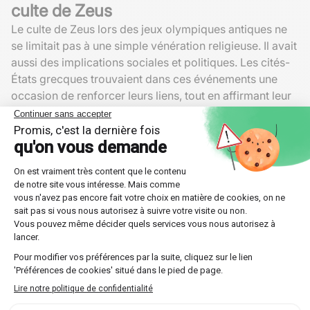
culte de Zeus
Le culte de Zeus lors des jeux olympiques antiques ne
se limitait pas à une simple vénération religieuse. Il avait
aussi des implications sociales et politiques. Les cités-
États grecques trouvaient dans ces événements une
occasion de renforcer leurs liens, tout en affirmant leur
allégeance à la
divinité suprême
.
De plus, la mise en avant de Zeus contribuait à la
cohésion sociale en intégrant diverses couches de la
population dans un contexte commun de respect et de
dévotion. Que l'on soit citoyen, esclave ou étranger,
participer aux rituels et compétitions favorisait un
sentiment d'unité et de communion.
Une cohabitation pacifique assurée
Sous la bienveillance de Zeus, les jeux olympiques
bénéficiaient de la « trêve olympique », un cessez-le-
feu décrété afin de permettre aux participants de
voyager en paix jusqu'à Olympie. Cette suspension