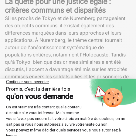
La quête pour une justice égale :
critères communs et disparités
Si les procès de Tokyo et de Nuremberg partageaient
des objectifs communs, il existait également des
différences marquées dans leurs approches et leurs
applications. À Nuremberg, le thème central tournait
autour de l'anéantissement systématique de
populations entières, notamment l'Holocauste. Tandis
qu'à Tokyo, bien que des crimes similaires aient été
discutés, l'accent a davantage été mis sur les atrocités
commises envers les soldats alliés et les prisonniers de
guerre.
Il faut aussi noter une différence dans la perception
culturelle et géopolitique. Les dirigeants japonais ont
souvent tenté de justifier leurs actions par des raisons
de culture et de tradition militaire, rendant parfois la
tâche plus ardue pour établir clairement leur culpabilité
devant une audience majoritairement occidentale.
Toutefois, cela n'a pas empêché les procureurs de