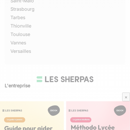
Saint-Malo
Strasbourg
Tarbes
Thionville
Toulouse
Vannes
Versailles
L'entreprise
Qui sommes-nous
×
Avis Sherpas
Média Parents
Mentions légales
/
CGU
Besoin d'aide ?