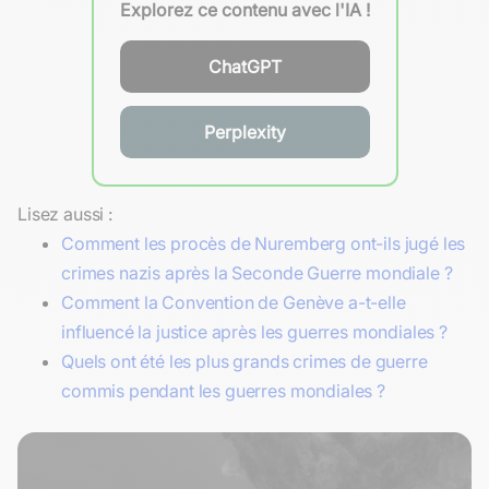
Explorez ce contenu avec l'IA !
ChatGPT
Perplexity
Lisez aussi :
Comment les procès de Nuremberg ont-ils jugé les
crimes nazis après la Seconde Guerre mondiale ?
Comment la Convention de Genève a-t-elle
influencé la justice après les guerres mondiales ?
Quels ont été les plus grands crimes de guerre
commis pendant les guerres mondiales ?