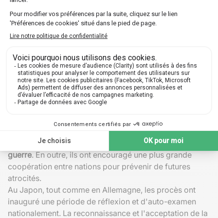
présenter des arguments solides et convaincants
faisant valoir que les actes de brutalité étaient planifiés
et intentionnels, indépendamment des prétendus
impératifs culturels.
Influence sur la mémoire nationale et
internationale
Les procès de Nuremberg et de Tokyo ont
profondément marqué non seulement la mémoire
nationale des pays directement concernés, mais aussi
celle de toute la communauté internationale. Ces
évènements historiques ont servi de catalyseurs pour la
sensibilisation mondiale aux horreurs des
crimes de
guerre
. En outre, ils ont encouragé une plus grande
coopération entre nations pour prévenir de futures
atrocités.
Au Japon, tout comme en Allemagne, les procès ont
inauguré une période de réflexion et d'auto-examen
nationalement. La reconnaissance et l'acceptation de la