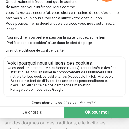
Elle stimule l'innovation en proposant des
solutions vérifiables avant leur adoption
généralisée.
Transformation de la pensée
rationnelle
L'intégration de la
méthode scientifique
enrichit la
pensée rationnelle en introduisant des principes de
scepticisme sain et d'investigation systématique. Les
contributions de Descartes notamment changent notre
rapport au savoir. Sa focalisation sur la méthode
analytique et les
mathématiques
crée une norme qui
devient essentielle pour toutes les approches
scientifiques sérieuses.
De plus, cette transformation de la pensée va au-delà
de la science. Elle influence aussi la philosophie, la
sociologie, et de nombreux autres champs d'étude.
Avec une démarche fondée sur l'évidence plutôt que
sur des dogmes ou des traditions, elle incite les