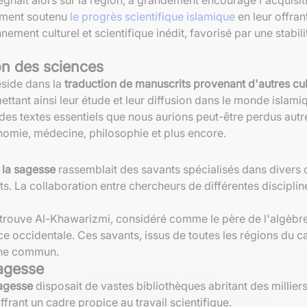
vement soutenu
le progrès scientifique islamique
en leur offra
ement culturel et scientifique inédit, favorisé par une stabi
ion des sciences
éside dans la
traduction de manuscrits provenant d'autres cult
ettant ainsi leur étude et leur diffusion dans le monde islami
des textes essentiels que nous aurions peut-être perdus aut
omie, médecine, philosophie et plus encore.
 la sagesse
rassemblait des savants spécialisés dans divers c
ts. La collaboration entre chercheurs de différentes disciplin
 trouve Al-Khawarizmi, considéré comme le père de l'algèbre
e occidentale. Ces savants, issus de toutes les régions du cal
oine commun.
sagesse
sagesse
disposait de vastes bibliothèques abritant des milliers
rant un cadre propice au travail scientifique.