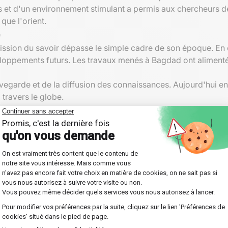
et d'un environnement stimulant a permis aux chercheurs de 
que l'orient.
mission du savoir dépasse le simple cadre de son époque. En
éveloppements futurs. Les travaux menés à Bagdad ont alimen
vegarde et de la diffusion des connaissances. Aujourd'hui en
 travers le globe.
ique
esse
a également contribué à l'élaboration de méthodes scien
çonné les bases d'une méthodologie systématique, essentiell
mpirique et l'expérimentation contrôlée,
les lettrés de la cour
nfluencer les processus de recherche actuels.
 éclatant de ce que les efforts combinés de plusieurs cultu
eigne une leçon précieuse sur l'importance de la coopération
ure plus pertinent que jamais.
 et chinois
matiques et la médecine