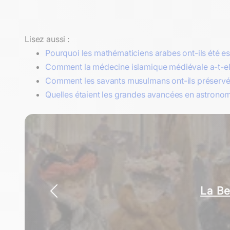
Lisez aussi :
Pourquoi les mathématiciens arabes ont-ils été e
Comment la médecine islamique médiévale a-t-elle 
Comment les savants musulmans ont-ils préservé e
Quelles étaient les grandes avancées en astrono
La Be