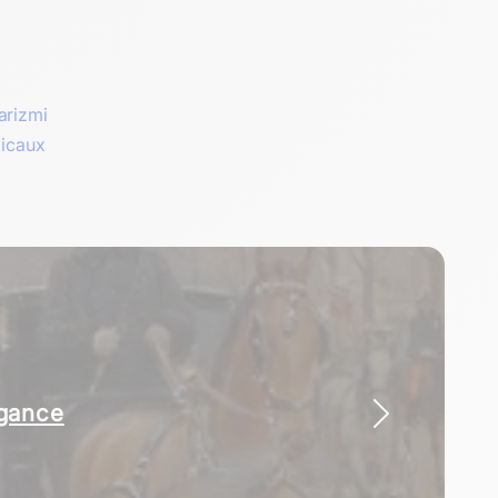
arizmi
dicaux
égance