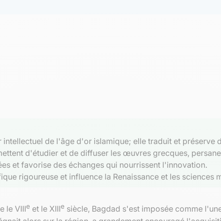
ntellectuel de l'âge d'or islamique; elle traduit et préserve d
mettent d'étudier et de diffuser les œuvres grecques, persanes
ées et favorise des échanges qui nourrissent l'innovation.
que rigoureuse et influence la Renaissance et les sciences
e
e
e le VIII
et le XIII
siècle, Bagdad s'est imposée comme l'une 
régnait alors sur la région, a grandement encouragé l'acquisiti