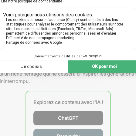
ance (bibliothèques, laboratoires)
bservation et expérimentation
Contributions Majeures
Algèbre, Astronomie
Médecine, Philosophie
Philosophie, Musique
i un riche héritage qui ne cessera d'inspirer les générations
 ininterrompu.
Explorez ce contenu avec l'IA !
ChatGPT