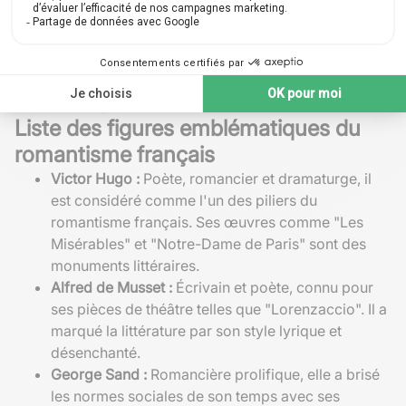
contemporaine. La valorisation de l'individu,
l'exploration intérieure et la quête incessante de sens
continuent d'inspirer auteurs et lecteurs. Ainsi, bien que
le
romantisme
en tant que mouvement soit historique,
son essence perdure à travers les siècles.
Liste des figures emblématiques du
romantisme français
Victor Hugo :
Poète, romancier et dramaturge, il
est considéré comme l'un des piliers du
romantisme français. Ses œuvres comme "Les
Misérables" et "Notre-Dame de Paris" sont des
monuments littéraires.
Alfred de Musset :
Écrivain et poète, connu pour
ses pièces de théâtre telles que "Lorenzaccio". Il a
marqué la littérature par son style lyrique et
désenchanté.
George Sand :
Romancière prolifique, elle a brisé
les normes sociales de son temps avec ses