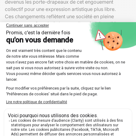
devenus les porte-drapeaux de cet engouement
collectif pour une expression artistique plus libre.
Ces changements reflètent une société en pleine
mutation, confrontée à de nouvelles réalités politiques
et économiques. L'industrialisation rapide et
l'urbanisation croissante ont poussé les artistes à
rechercher de nouvelles formes d'expression, capables
de capter les paradoxes de leur époque. En bref, le
romantisme symbolise une réponse globale à une crise
de sens et une quête universelle de beauté et d'absolu.
Une influence persistante
Bien que le
mouvement romantique
ait décliné au milieu
du XIXe siècle, son impact reste encore perceptible
aujourd'hui. Il a pavé la voie pour des mouvements
ultérieurs comme le réalisme et le symbolisme, tout en
laissant un héritage durable en matière de liberté
artistique et d'exploration émotionnelle.
Cet héritage se retrouve dans la continuité des thèmes
chers aux romantiques dans la littérature