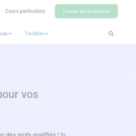
Cours particuliers
Trouver son professeur
veau
Toolbox
pour vos
c des profs qualifiés ! ✨