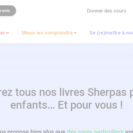
Donner des cours
rents
ter
Mieux les comprendre
Se (re)mettre à ni
ez tous nos livres Sherpas 
enfants… Et pour vous !
us propose bien plus que
des cours particuliers
ave