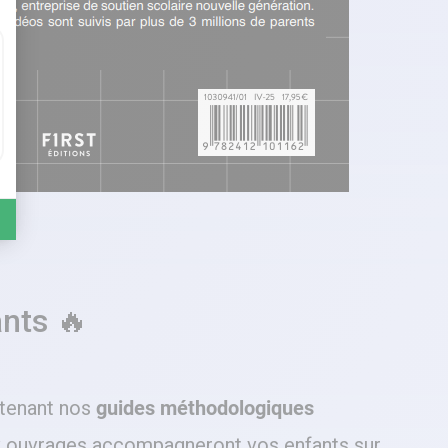
nts 🔥
ntenant nos
guides méthodologiques
ux ouvrages accompagneront vos enfants sur