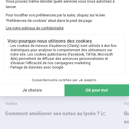
Toolbox
Too
Comment améliorer ses notes au lycée ? 📈
Gu
sc