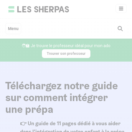
Aller
au
contenu
Menu
🧑‍🏫 Je trouve le professeur idéal pour mon ado
Trouver son professeur
Téléchargez notre guide
sur comment intégrer
une prépa
👉 Un guide de 11 pages dédié à vous aider
dans l’intégration de votre enfant à la prépa