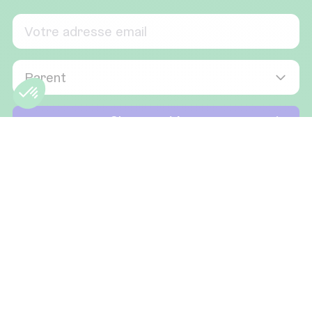
RETROUVEZ-NOUS SUR
Qui sommes-nous
Partenariats
FAQ
Offres d'emplois
Devenir prof Sherpas
Cours particuliers (guide)
Soutien scolaire (guide)