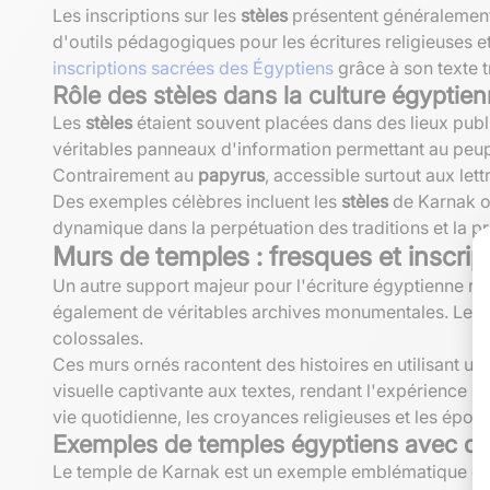
Les inscriptions sur les
stèles
présentent généralemen
d'outils pédagogiques pour les écritures religieuses e
inscriptions sacrées des Égyptiens
grâce à son texte tr
Rôle des stèles dans la culture égyptie
Les
stèles
étaient souvent placées dans des lieux publi
véritables panneaux d'information permettant au peuple
Contrairement au
papyrus
, accessible surtout aux lett
Des exemples célèbres incluent les
stèles
de Karnak où
dynamique dans la perpétuation des traditions et la pré
Murs de temples : fresques et inscrip
Un autre support majeur pour l'écriture égyptienne ré
également de véritables archives monumentales. Les pha
colossales.
Ces murs ornés racontent des histoires en utilisant 
visuelle captivante aux textes, rendant l'expérience 
vie quotidienne, les croyances religieuses et les épop
Exemples de temples égyptiens avec des
Le temple de Karnak est un exemple emblématique cont