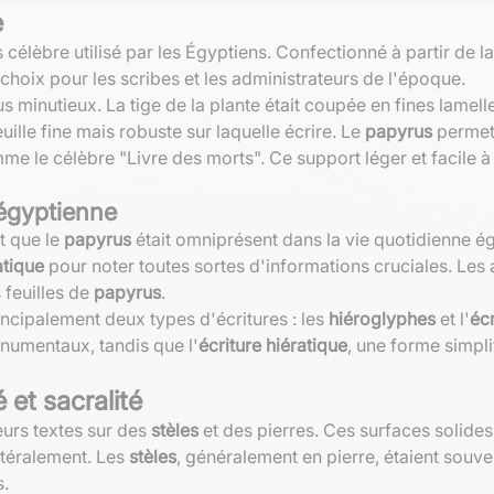
e
s célèbre utilisé par les Égyptiens. Confectionné à partir de l
e choix pour les scribes et les administrateurs de l'époque.
s minutieux. La tige de la plante était coupée en fines lamel
uille fine mais robuste sur laquelle écrire. Le
papyrus
permett
mme le célèbre "Livre des morts". Ce support léger et facile 
 égyptienne
t que le
papyrus
était omniprésent dans la vie quotidienne ég
atique
pour noter toutes sortes d'informations cruciales. Les 
 feuilles de
papyrus
.
principalement deux types d'écritures : les
hiéroglyphes
et l'
écr
numentaux, tandis que l'
écriture hiératique
, une forme simpl
 et sacralité
eurs textes sur des
stèles
et des pierres. Ces surfaces solides
ttéralement. Les
stèles
, généralement en pierre, étaient sou
s.