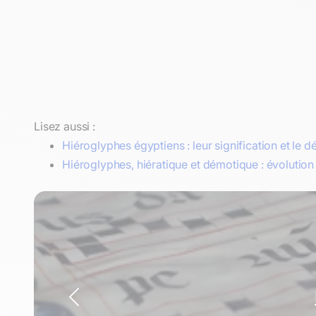
Lisez aussi :
Hiéroglyphes égyptiens : leur signification et le
Hiéroglyphes, hiératique et démotique : évolution 