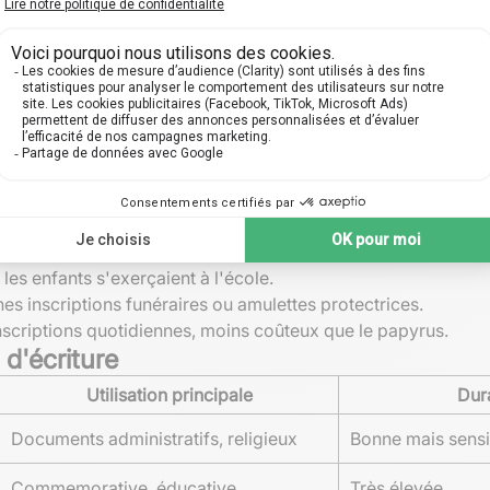
s festivités religieuses. D'autres sites tels qu'à Abydos ou
ienne.
 simplement un objectif décoratif. Elles servaient à conserve
 dieux et les dirigeants. Ces fresques murales restent aujou
re
oient les supports les plus répandus, d'autres matériaux éta
es feuilles de
métal
et même des tessons de poterie (
ostraca
courts et parfois pour des rouleaux similaires au papyrus.
les enfants s'exerçaient à l'école.
es inscriptions funéraires ou amulettes protectrices.
nscriptions quotidiennes, moins coûteux que le papyrus.
d'écriture
Utilisation principale
Dura
Documents administratifs, religieux
Bonne mais sensi
Commemorative, éducative
Très élevée