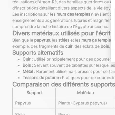
réalisations d'Amon-Rê, des batailles guerrières ou de
d'inscriptions détaillant divers aspects de la vie égypt
Les inscriptions sur les
murs des temples
n'avaient pas
enseignements aux générations futures et magnifier les
comprendre la riche histoire de l'Égypte ancienne.
Divers matériaux utilisés pour l'écritu
Bien que le
papyrus
, les
stèles
et les
murs de temples
s
exemple, des fragments de
cuir
, des éclats de
bois
, d
Supports alternatifs
Cuir :
Utilisé principalement pour des documents 
Bois :
Servant souvent de tablettes sur lesquelles 
Métal :
Rarement utilisé mais présent pour certain
Tessons de poterie :
Pratiques pour de courtes i
Comparaison des différents supports 
Support
Matériau
Papyrus
Plante (Cyperus papyrus)
Stèle
Pierre