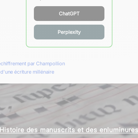
ChatGPT
Perplexity
 déchiffrement par Champollion
d'une écriture millénaire
Histoire des manuscrits et des enluminure