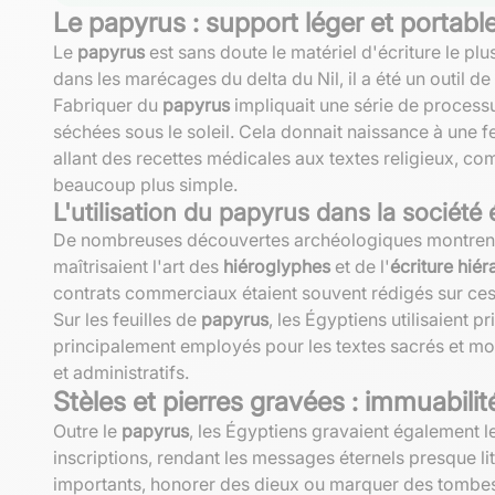
Le papyrus : support léger et portabl
Le
papyrus
est sans doute le matériel d'écriture le plu
dans les marécages du delta du Nil, il a été un outil d
Fabriquer du
papyrus
impliquait une série de processu
séchées sous le soleil. Cela donnait naissance à une fe
allant des recettes médicales aux textes religieux, co
beaucoup plus simple.
L'utilisation du papyrus dans la société
De nombreuses découvertes archéologiques montren
maîtrisaient l'art des
hiéroglyphes
et de l'
écriture hiér
contrats commerciaux étaient souvent rédigés sur ces
Sur les feuilles de
papyrus
, les Égyptiens utilisaient 
principalement employés pour les textes sacrés et mo
et administratifs.
Stèles et pierres gravées : immuabilité
Outre le
papyrus
, les Égyptiens gravaient également l
inscriptions, rendant les messages éternels presque li
importants, honorer des dieux ou marquer des tombe