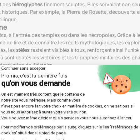
t des
hiéroglyphes
finement sculptés. Elles servaient non s
t historiques. Par exemple, la Pierre de Rosette, découverte 
ilingue.
nne
cs, à l'entrée des temples ou dans les nécropoles. Grâce à le
 de lire et de connaître les récits mythologiques, les exploi
rés, les
stèles
restaient visibles à tous, renforçant ainsi l'unité
 sont relatés les victoires et les triomphes militaires des ph
servation de l'histoire.
tions colossales
side directement dans les
murs des temples
. Les temples égy
raons y consignaient leurs exploits, les lois et les textes re
une combinaison de
hiéroglyphes
et de reliefs artistiquement 
presque immersive pour ceux qui les contemplaient. Les œuvr
ées royales.
 inscriptions notables
enant des kilomètres de fresques et d'inscriptions gravées