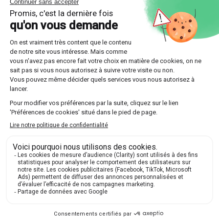
Comment la Méthode Sherpas®
applique-t-elle ce principe ?
La Méthode Sherpas® fait du plan personnalisé un
préalable : chaque accompagnement démarre par un
diagnostic initial, avant toute séance de cours. Le
Sherpa évalue le niveau, la méthode de travail et la
motivation de l'élève, puis construit avec la famille un
parcours à objectifs datés.
Ce diagnostic n'a rien d'une formalité. Il évite les
semaines perdues à « refaire le programme » alors
que le blocage vient, par exemple, d'une lacune de 5e
en calcul littéral ou d'une prise de notes inefficace.
Le Sherpa cible, séquence, puis rend compte : après
les séances, vous savez ce qui a été travaillé et ce
qui reste à consolider.