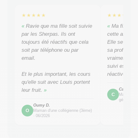
★★★★★
★★★★★
Ravie que ma fille soit suivie
Ma fille a 
par les Sherpas. Ils ont
cette année 
toujours été réactifs que cela
Elle se sent 
soit par téléphone ou par
sa professeur
email.
vraiment aid
suivi est régu
Et le plus important, les cours
réactive quan
qu'elle suit avec Louis portent
Caro
leur fruit.
C
Maman d'u
générale) 
Oumy D.
O
Maman d'une collégienne (3ème)
·
06/2026