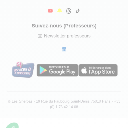
Suivez-nous (Professeurs)
✉️
Newsletter professeurs
©
Les Sherpas · 19 Rue du Faubourg Saint-Denis 75010 Paris
· +33
(0) 1 76 42 14 08