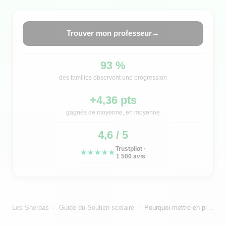
Trouver mon professeur
→
93 %
des familles observent une progression
+4,36 pts
gagnés de moyenne, en moyenne
4,6 / 5
Trustpilot ·
★★★★★
1 500 avis
Les Sherpas
Guide du Soutien scolaire
Pourquoi mettre en place un plan de soutien personnalisé ?