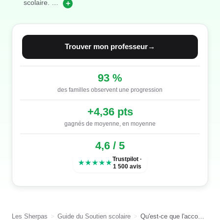
scolaire.
…
+
Trouver mon professeur
→
93 %
des familles observent une progression
+4,36 pts
gagnés de moyenne, en moyenne
4,6 / 5
Trustpilot ·
★★★★★
1 500 avis
Les Sherpas
Guide du Soutien scolaire
Qu'est-ce que l'accompagnement socio-émotionnel en soutien scolaire ?