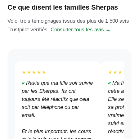
Ce que disent les familles Sherpas
Voici trois témoignages issus des plus de 1 500 avis
Trustpilot vérifiés.
Consulter tous les avis →
★★★★★
★★★★★
Ravie que ma fille soit suivie
Ma fille a 
par les Sherpas. Ils ont
cette année 
toujours été réactifs que cela
Elle se sent 
soit par téléphone ou par
sa professeur
email.
vraiment aid
suivi est régu
Et le plus important, les cours
réactive quan