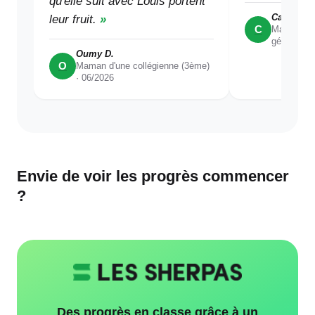
qu'elle suit avec Louis portent
Caro
leur fruit.
C
Maman d'u
générale) 
Oumy D.
O
Maman d'une collégienne (3ème)
·
06/2026
Envie de voir les progrès commencer
?
Des progrès en classe grâce à un