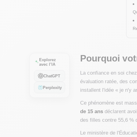
Qu
Re
Pourquoi votr
Explorez
avec l’IA
La confiance en soi chez 
ChatGPT
évaluation ratée, des c
Perplexity
installent l'idée « je n'y
Ce phénomène est massi
de 15 ans
déclarent avoi
des filles contre 55,6 %
Le ministère de l'Éducat