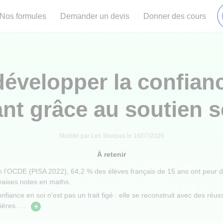
Nos formules
Demander un devis
Donner des cours
velopper la confianc
nt grâce au soutien s
Modifié par
Les Sherpas
le
16/07/2026
À retenir
n l'OCDE (PISA 2022), 64,2 % des élèves français de 15 ans ont peur d
aises notes en maths.
nfiance en soi n'est pas un trait figé : elle se reconstruit avec des réus
ières.
…
+