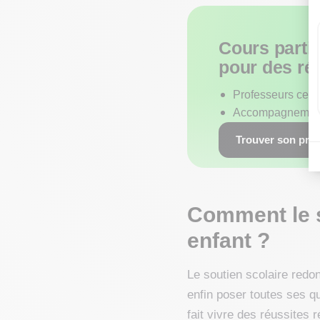
Cours parti
pour des rés
Professeurs certi
Accompagnemen
Trouver son pro
Comment le s
enfant ?
Le soutien scolaire redon
enfin poser toutes ses qu
fait vivre des réussites 