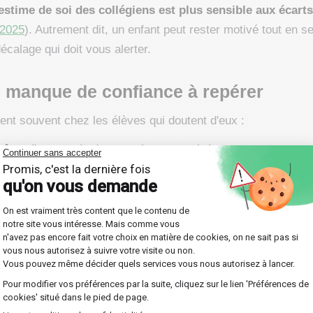
'estime de soi des collégiens est plus sensible aux écar
2025
). Autrement dit, un enfant peut rester motivé tout en s
écalage qui doit vous alerter.
n manque de confiance à repérer
ent souvent chez les élèves qui doutent d'eux :
même d'essayer (« c'est trop dur pour moi ») ;
 en classe, par peur de se tromper devant les autres ;
e à la première difficulté ;
s à la chance et ses erreurs à sa « nullité » ;
eilles de contrôle.
 ponctuellement, n'ont rien d'inquiétant. C'est leur répétitio