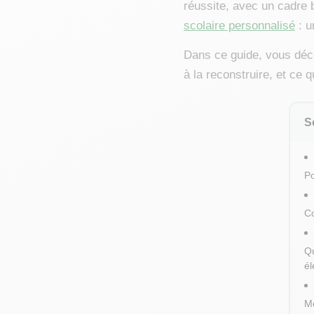
réussite, avec un cadre b
scolaire personnalisé
: u
Dans ce guide, vous déco
à la reconstruire, et ce 
S
Po
Co
Qu
él
Me