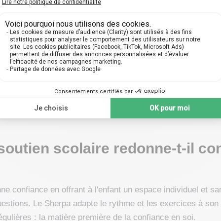
culiers 100%
personnalisés,
ultats concrets.
fiés
t pédagogique
fesseur
4,6/5
outien scolaire redonne-t-il co
ne confiance en offrant à l'enfant un espace individuel et sa
estions. Le Sherpa adapte le rythme et les exercices à son n
régulières : la matière première de la confiance en soi.