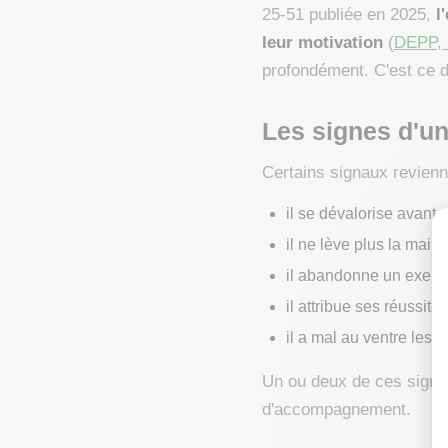
25-51 publiée en 2025,
l
leur motivation
(
DEPP, 
profondément. C'est ce d
Les signes d'u
Certains signaux revienn
il se dévalorise avant 
il ne lève plus la main
il abandonne un exercic
il attribue ses réussite
il a mal au ventre les v
Un ou deux de ces signes,
d'accompagnement.