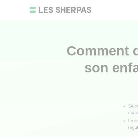
Comment dé
son enfa
Selo
mauv
La co
régul