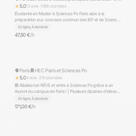
5.0
13 avis ·
146h données
Étudiante en Master à Sciences Po Paris aide à la
préparation aux concours commun des IEP et de Sciences
Po
En ligne, À domicile
47,50 €
/h
Auguste
Paris
HEC Paris et Sciences Po
Répond rapidement
5.0
4 avis ·
21h données
🟩 Réalise ton RÊVE et entre à Sciences Po grâce à un
Alumni du campus de Paris ! | Plusieurs dizaines d'élèves
accompagnés, avis 5* !
En ligne, À domicile
171,00 €
/h
Katia