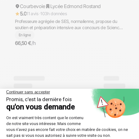
Courbevoie
Lycée Edmond Rostand
Répond rapidement
5.0
11 avis ·
103h données
Professeure agrégée de SES, normalienne, propose du
soutien et préparation intensive aux concours de Science
Po (Science Po Paris, IEP)
En ligne
66,50 €
/h