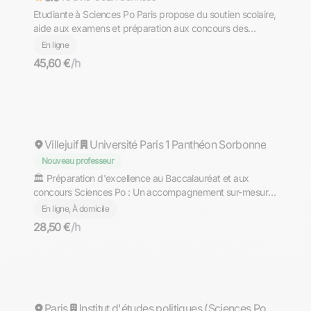
Etudiante à Sciences Po Paris propose du soutien scolaire,
aide aux examens et préparation aux concours des
Sciences Po
En ligne
45,60 €
/h
Lucas
Villejuif
Université Paris 1 Panthéon Sorbonne
Nouveau professeur
🏛️ Préparation d'excellence au Baccalauréat et aux
concours Sciences Po : Un accompagnement sur-mesure
en philosophie et culture générale par un tuteur expert,
En ligne, À domicile
alliant rigueur scientifique du Bac S et excellence
28,50 €
/h
académique de Paris 1
Yasmine
Paris
Institut d'études politiques (Sciences Po Aix)
Répond rapidement