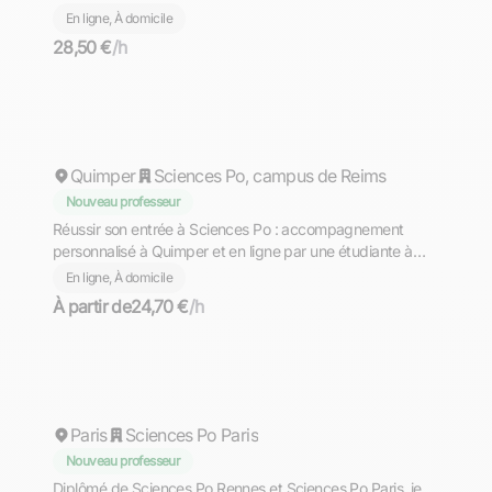
En ligne, À domicile
28,50 €
/h
Salomee
Quimper
Sciences Po, campus de Reims
Nouveau professeur
Réussir son entrée à Sciences Po : accompagnement
personnalisé à Quimper et en ligne par une étudiante à
Sciences Po Paris
En ligne, À domicile
À partir de
24,70 €
/h
Stevan
Paris
Sciences Po Paris
Nouveau professeur
Diplômé de Sciences Po Rennes et Sciences Po Paris, je