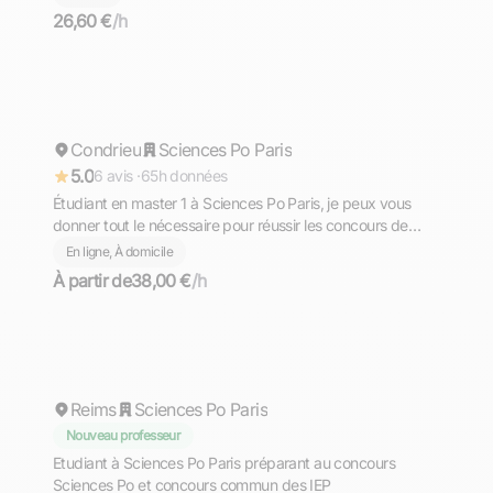
26,60 €
/h
Yanis
Condrieu
Sciences Po Paris
Répond rapidement
5.0
6 avis ·
65h données
Étudiant en master 1 à Sciences Po Paris, je peux vous
donner tout le nécessaire pour réussir les concours de
Sciences Po, des concours communs et de Bordeaux et
En ligne, À domicile
Grenoble. EN LIGNE
À partir de
38,00 €
/h
Guillaume
Reims
Sciences Po Paris
Nouveau professeur
Etudiant à Sciences Po Paris préparant au concours
Sciences Po et concours commun des IEP