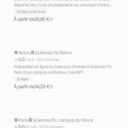
dispense des cours de préparation au concours d'entrée à
Sciences Po Paris et au concours commun des IEP
En ligne, À domicile
À partir de
26,60 €
/h
Justine
Reims
Sciences Po Reims
Répond rapidement
5.0
5 avis ·
66h données
Préparation en ligne au Concours d'entrée à Sciences Po
Paris (tous campus confondus, hors IEP)
En ligne
À partir de
34,20 €
/h
Otsana
Paris
Sciences Po, campus du Havre
Répond rapidement
5.0
48 avis ·
392h données