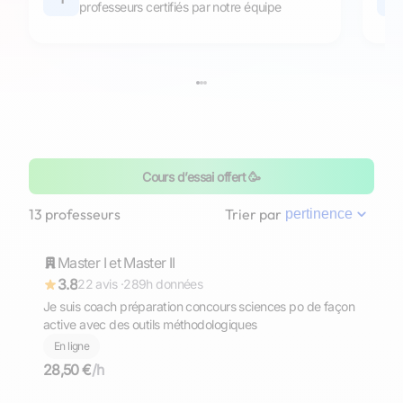
professeurs certifiés par notre équipe
Cours d’essai offert 🥳
Marie-Hélène
13 professeurs
Trier par
pertinence
Master I et Master II
Répond rapidement
3.8
22 avis ·
289h données
Je suis coach préparation concours sciences po de façon
active avec des outils méthodologiques
En ligne
28,50 €
/h