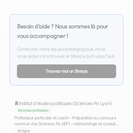
Besoin d’aide ? Nous sommes là pour
vous accompagner !
Contactez notre équipe pédagogique, nous
vous aiderons à trouver le Sherpa qu’il vous faut.
Trouvez-moi un Sherpa
Bastien
Institut d'études politiques (Sciences Po Lyon)
Nouveau professeur
Professeur particulier et coach - Préparation au concours
commun des Sciences Po (IEP) : méthodologie et conseils
pratiques. Cours en ligne. Etudiant à Sciences Po Lyon.
En ligne